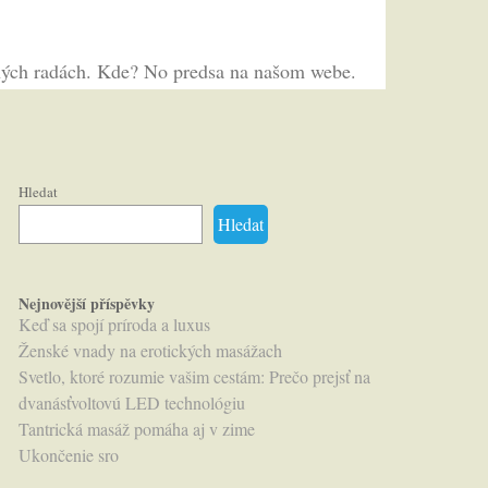
ožných radách. Kde? No predsa na našom webe.
Hledat
Hledat
Nejnovější příspěvky
Keď sa spojí príroda a luxus
Ženské vnady na erotických masážach
Svetlo, ktoré rozumie vašim cestám: Prečo prejsť na
dvanásťvoltovú LED technológiu
Tantrická masáž pomáha aj v zime
Ukončenie sro