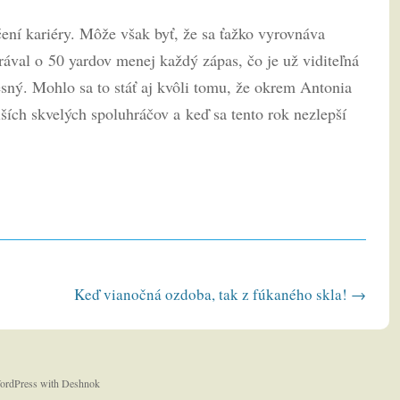
ní kariéry. Môže však byť, že sa ťažko vyrovnáva
ával o 50 yardov menej každý zápas, čo je už viditeľná
esný. Mohlo sa to stáť aj kvôli tomu, že okrem Antonia
ích skvelých spoluhráčov a keď sa tento rok nezlepší
Keď vianočná ozdoba, tak z fúkaného skla!
→
ordPress
with
Deshnok