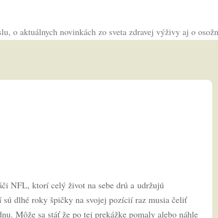
slu, o aktuálnych novinkách zo sveta zdravej výživy aj o os
i NFL, ktorí celý život na sebe drú a udržujú
 sú dlhé roky špičky na svojej pozícií raz musia čeliť
dnu. Môže sa stáť že po tej prekážke pomaly alebo náhle