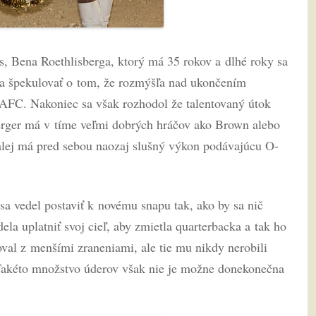
s, Bena Roethlisberga, ktorý má 35 rokov a dlhé roky sa
 sa špekulovať o tom, že rozmýšľa nad ukončením
e AFC. Nakoniec sa však rozhodol že talentovaný útok
erger má v tíme veľmi dobrých hráčov ako Brown alebo
 Ďalej má pred sebou naozaj slušný výkon podávajúcu O-
 vedel postaviť k novému snapu tak, ako by sa nič
la uplatniť svoj cieľ, aby zmietla quarterbacka a tak ho
joval z menšími zraneniami, ale tie mu nikdy nerobili
 Takéto množstvo úderov však nie je možne donekonečna