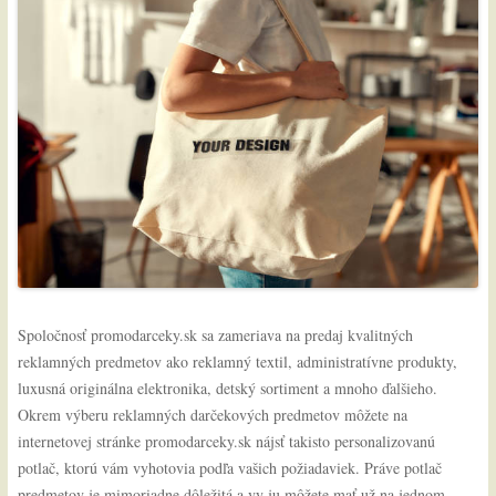
Spoločnosť promodarceky.sk sa zameriava na predaj kvalitných
reklamných predmetov ako reklamný textil, administratívne produkty,
luxusná originálna elektronika, detský sortiment a mnoho ďalšieho.
Okrem výberu reklamných darčekových predmetov môžete na
internetovej stránke promodarceky.sk nájsť takisto personalizovanú
potlač, ktorú vám vyhotovia podľa vašich požiadaviek. Práve potlač
predmetov je mimoriadne dôležitá a vy ju môžete mať už na jednom