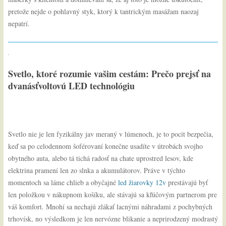
pretože nejde o pohlavný styk, ktorý k tantrickým masážam naozaj
nepatrí.
Svetlo, ktoré rozumie vašim cestám: Prečo prejsť na
dvanásťvoltovú LED technológiu
Svetlo nie je len fyzikálny jav meraný v lúmenoch, je to pocit bezpečia,
keď sa po celodennom šoférovaní konečne usadíte v útrobách svojho
obytného auta, alebo tá tichá radosť na chate uprostred lesov, kde
elektrina pramení len zo slnka a akumulátorov. Práve v týchto
momentoch sa láme chlieb a obyčajné
led žiarovky 12v
prestávajú byť
len položkou v nákupnom košíku, ale stávajú sa kľúčovým partnerom pre
váš komfort. Mnohí sa nechajú zlákať lacnými náhradami z pochybných
trhovísk, no výsledkom je len nervózne blikanie a neprirodzený modrastý