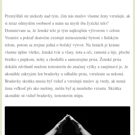
Premýšľali ste niekedy nad tým, čím nás mužov vlastne ženy vzrušujú, ak
si teraz odmyslím osobnosť a mám na mysli iba fyzické telo?
Domnievam sa, že ženské telo je tým najkrajším výtvorom v celom
Vesmíre a pokiaľ skutočne existujú mimozemské bytosti s ľudským
telom, potom sa zrejme jedná o božský výtvor. Na ženách je krásne
vlastne úplne všetko, ženská tvár a vlasy, ústa a oči, ramená a šije, ploché
bruško s pupkom, nohy a chodidlá a samozrejme prsia. Ženské prsia
dokážu zdvihnúť mužom testosterón do značnej výšky a zaujímavé je, že
akonáhle zakryjete len bradavky a odhalíte prsia, vzrušenie sa nekoná.
Bradavky skrátka musia byť vidieť a vzrušujú mužov aj vtedy, ak nemá
žena veľkosť pŕs ako melóny, môžu byť aj menšieho vzrastu. Skrátka
akonáhle sú vidieť bradavky, testosterón stúpa.