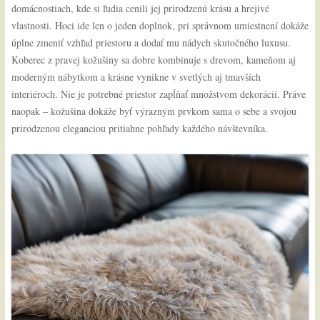
domácnostiach, kde si ľudia cenili jej prirodzenú krásu a hrejivé
vlastnosti. Hoci ide len o jeden doplnok, pri správnom umiestnení dokáže
úplne zmeniť vzhľad priestoru a dodať mu nádych skutočného luxusu.
Koberec z pravej kožušiny sa dobre kombinuje s drevom, kameňom aj
moderným nábytkom a krásne vynikne v svetlých aj tmavších
interiéroch. Nie je potrebné priestor zapĺňať množstvom dekorácií. Práve
naopak – kožušina dokáže byť výrazným prvkom sama o sebe a svojou
prirodzenou eleganciou pritiahne pohľady každého návštevníka.