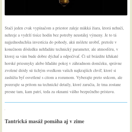
Stačí jeden cvak vypínačom a priestor zaleje mäkká žiara, ktorá nehučí,
nehreje a vydrží tisíce hodín bez potreby neustálej výmeny. Je to tá
najjednoduchšia investícia do pohody, akú môžete urobiť, pretože v
konečnom dôsledku nehľadáte technický parameter, ale atmosféru, v
ktorej sa vám bude dobre dýchať a odpočívať. Či už brázdite kľukaté
horské priesmyky alebo hľadáte pokoj v záhradnom domčeku, správne
zvolené diódy sú tichým svedkom vašich najkrajších chvíľ, ktoré si
zaslúžia byť osvetlené s citom a rozumom. Vyberajte preto srdcom, ale
pozerajte sa pritom na technické detaily, ktoré zaručia, že tma zostane
presne tam, kam patrí, teda za oknami vášho bezpečného prístavu.
Tantrická masáž pomáha aj v zime