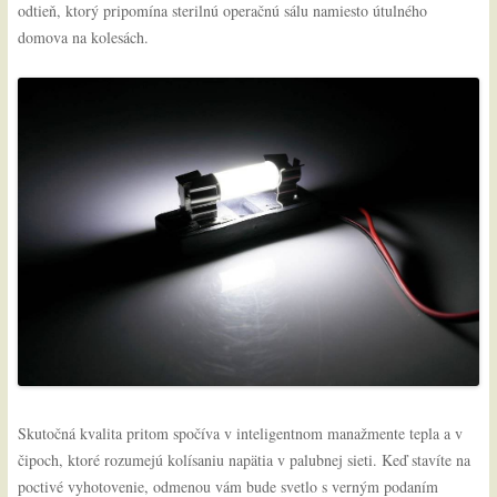
odtieň, ktorý pripomína sterilnú operačnú sálu namiesto útulného
domova na kolesách.
Skutočná kvalita pritom spočíva v inteligentnom manažmente tepla a v
čipoch, ktoré rozumejú kolísaniu napätia v palubnej sieti. Keď stavíte na
poctivé vyhotovenie, odmenou vám bude svetlo s verným podaním