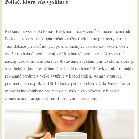
Potlač, ktorá vás vystihuje
Reklama je všade okolo nás. Reklama môže vyzerať skutočne rôznorodo.
Posledné roky sa však opäť začali využívať reklamné predmety, ktoré
vám dokážu prilákať nových potencionálnych zákazníkov. Ako môžete
využiť reklamné predmety aj vy?
Reklamné predmety môžu vyzerať
naozaj ľubovoľne. Častokrát sa stretávame s reklamným textilom, ktorý je
špecifický najmä pre reklamné tričká či reklamné šiltovky. Tak isto nájdu
reklamné predmety veľké využitie v kanceláriách. Administratívne
predmety ako napríklad USB kľúče a perá s potlačou či kožené diáre sú
mimoriadne obľúbené pre menšie či väčšie spoločnosti, v ktorých
zamestnanci pracujú s administratívnym materiálom.