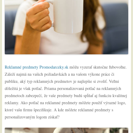
Reklamné predmety Promodarceky.sk
môžu vyzerať skutočne ľubovoľne.
Záleží najmä na vašich požiadavkách a na vašom výkone práce či
publiku, aký typ reklamných predmetov je najlepšie si zvoliť. Veľmi
dôležitá je však potlač. Priama personalizovaná potlač na reklamných
predmetoch zabezpečí, že vaše predmety budú spĺňať aj funkciu kvalitnej
reklamy. Ako potlač na reklamné predmety môžete použiť výrazné logo,
ktoré vašu firmu špecifikuje.
A kde môžete reklamné predmety s
personalizovaným logom získať?