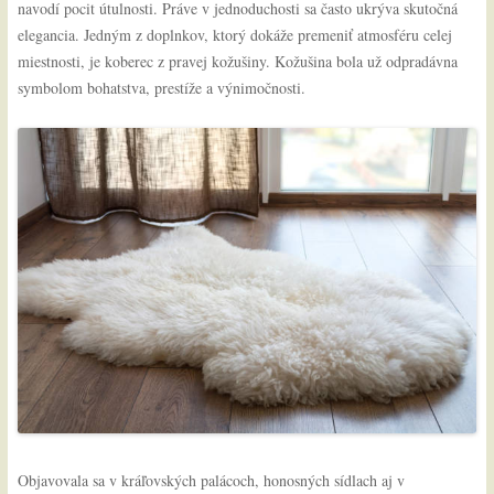
navodí pocit útulnosti. Práve v jednoduchosti sa často ukrýva skutočná
elegancia. Jedným z doplnkov, ktorý dokáže premeniť atmosféru celej
miestnosti, je koberec z pravej kožušiny. Kožušina bola už odpradávna
symbolom bohatstva, prestíže a výnimočnosti.
Objavovala sa v kráľovských palácoch, honosných sídlach aj v