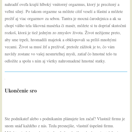
nahradiť oveľa krajší hlboký vnútorný orgazmus, ktorý je precítený a
veľmi silný. Po takom orgazme sa môžete cítiť veselí a šťastní a môžete
prežiť aj viac orgazmov za sebou. Tantra je mocná čarodejnica a ak sa
chopí vášho tela šikovná masérka či masér, môžete si tu dopriať skutočnú
rozkoš, ktorá je tiež jedným zo zmyslov života. Život nežijeme preto,
aby sme trpeli, hromadili majetok a obklopovali sa príliš mnohými
vecami. Život sa musí žiť a prežívať, pretože zážitok je to, čo vám
navždy zostane vo vašej nesmrteľnej mysli, zatiaľ čo hmotné telo tu
odložíte a spolu s ním aj všetky nahromadené hmotné statky.
Ukončenie sro
Ste podnikateľ alebo s podnikaním plánujete len začať? Vlastniž firmu je
snom snáď každého z nás. Teda presnejšie, vlastniť úspešnú firmu.