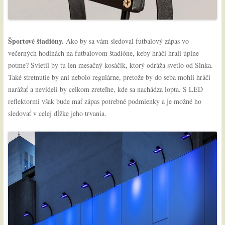
Športové štadióny.
Ako by sa vám sledoval futbalový zápas vo
večerných hodinách na futbalovom štadióne, keby hráči hrali úplne
potme? Svietil by tu len mesačný kosáčik, ktorý odráža svetlo od Slnka.
Také stretnutie by ani nebolo regulárne, pretože by do seba mohli hráči
narážať a nevideli by celkom zreteľne, kde sa nachádza lopta. S LED
reflektormi však bude mať zápas potrebné podmienky a je možné ho
sledovať v celej dĺžke jeho trvania.