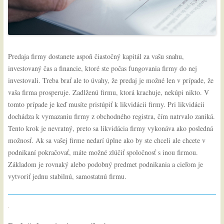
Predaja firmy dostanete aspoň čiastočný kapitál za vašu snahu,
investovaný čas a financie, ktoré ste počas fungovania firmy do nej
investovali. Treba brať ale to úvahy, že predaj je možné len v prípade, že
vaša firma prosperuje. Zadlženú firmu, ktorá krachuje, nekúpi nikto. V
tomto prípade je keď musíte pristúpiť k likvidácii firmy. Pri likvidácii
dochádza k vymazaniu firmy z obchodného registra, čím natrvalo zaniká.
Tento krok je nevratný, preto sa likvidácia firmy vykonáva ako posledná
možnosť. Ak sa vašej firme nedarí úplne ako by ste chceli ale chcete v
podnikaní pokračovať, máte možné zlúčiť spoločnosť s inou firmou.
Základom je rovnaký alebo podobný predmet podnikania a cieľom je
vytvoriť jednu stabilnú, samostatnú firmu.