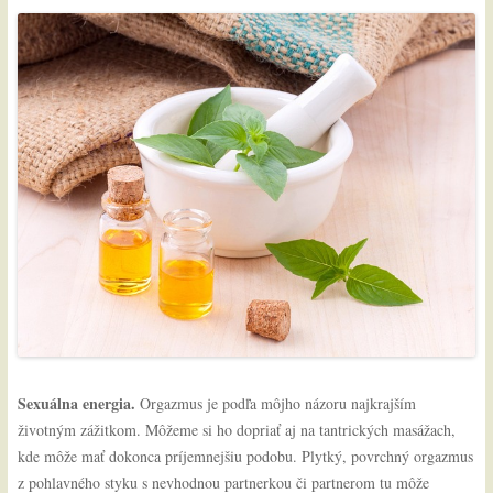
Sexuálna energia.
Orgazmus je podľa môjho názoru najkrajším
životným zážitkom. Môžeme si ho dopriať aj na tantrických masážach,
kde môže mať dokonca príjemnejšiu podobu. Plytký, povrchný orgazmus
z pohlavného styku s nevhodnou partnerkou či partnerom tu môže