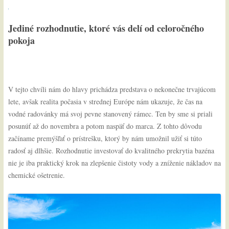
Jediné rozhodnutie, ktoré vás delí od celoročného
pokoja
V tejto chvíli nám do hlavy prichádza predstava o nekonečne trvajúcom
lete, avšak realita počasia v strednej Európe nám ukazuje, že čas na
vodné radovánky má svoj pevne stanovený rámec. Ten by sme si priali
posunúť až do novembra a potom naspäť do marca. Z tohto dôvodu
začíname premýšľať o prístrešku, ktorý by nám umožnil užiť si túto
radosť aj dlhšie. Rozhodnutie investovať do kvalitného prekrytia bazéna
nie je iba praktický krok na zlepšenie čistoty vody a zníženie nákladov na
chemické ošetrenie.