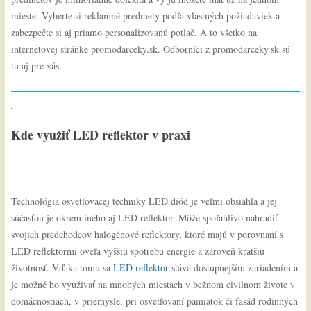
mieste. Vyberte si reklamné predmety podľa vlastných požiadaviek a
zabezpečte si aj priamo personalizovanú potlač. A to všetko na
internetovej stránke promodarceky.sk. Odborníci z promodarceky.sk sú
tu aj pre vás.
Kde využiť LED reflektor v praxi
Technológia osvetľovacej techniky LED diód je veľmi obsiahla a jej
súčasťou je okrem iného aj LED reflektor. Môže spoľahlivo nahradiť
svojich predchodcov halogénové reflektory, ktoré majú v porovnaní s
LED reflektormi oveľa vyššiu spotrebu energie a zároveň kratšiu
životnosť. Vďaka tomu sa
LED reflektor
stáva dostupnejším zariadením a
je možné ho využívať na mnohých miestach v bežnom civilnom živote v
domácnostiach, v priemysle, pri osvetľovaní pamiatok či fasád rodinných