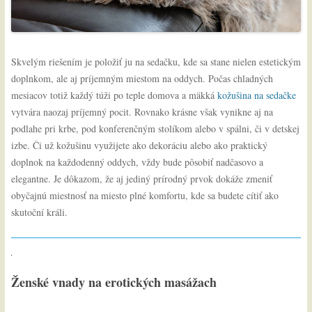
Skvelým riešením je položiť ju na sedačku, kde sa stane nielen estetickým
doplnkom, ale aj príjemným miestom na oddych. Počas chladných
mesiacov totiž každý túži po teple domova a mäkká
kožušina na sedačke
vytvára naozaj príjemný pocit. Rovnako krásne však vynikne aj na
podlahe pri krbe, pod konferenčným stolíkom alebo v spálni, či v detskej
izbe. Či už kožušinu využijete ako dekoráciu alebo ako praktický
doplnok na každodenný oddych, vždy bude pôsobiť nadčasovo a
elegantne. Je dôkazom, že aj jediný prírodný prvok dokáže zmeniť
obyčajnú miestnosť na miesto plné komfortu, kde sa budete cítiť ako
skutoční králi.
Ženské vnady na erotických masážach