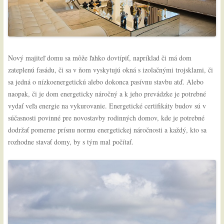
Nový majiteľ domu sa môže ľahko dovtípiť, napríklad či má dom
zateplenú fasádu, či sa v ňom vyskytujú okná s izolačnými trojsklami, či
sa jedná o nízkoenergetickú alebo dokonca pasívnu stavbu atď. Alebo
naopak, či je dom energeticky náročný a k jeho prevádzke je potrebné
vydať veľa energie na vykurovanie. Energetické certifikáty budov sú v
súčasnosti povinné pre novostavby rodinných domov, kde je potrebné
dodržať pomerne prísnu normu energetickej náročnosti a každý, kto sa
rozhodne stavať domy, by s tým mal počítať.