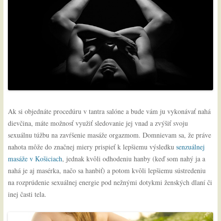
Ak si objednáte procedúru v tantra salóne a bude vám ju vykonávať nahá
dievčina, máte možnosť využiť sledovanie jej vnad a zvýšiť svoju
sexuálnu túžbu na zavŕšenie masáže orgazmom. Domnievam sa, že práve
nahota môže do značnej miery prispieť k lepšiemu výsledku
senzuálnej
masáže v Košiciach
, jednak kvôli odhodeniu hanby (keď som nahý ja a
nahá je aj masérka, načo sa hanbiť) a potom kvôli lepšiemu sústredeniu
na rozprúdenie sexuálnej energie pod nežnými dotykmi ženských dlaní či
inej časti tela.