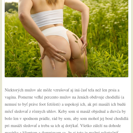
Niektorých mužov ale môže vzrušovať aj iná časť tela než len prsia a
vagína. Pomerne veľké percento mužov na ženách obdivuje chodidlá (a
nemusí to byť práve foot fetišisti) a uspokojí ich, ak pri masáži ich budú
môcť sledovať z rôznych uhlov. Keby som si masáž objednal a dievča by
bolo len v spodnom prádle, rád by som, aby som mohol jej bosé chodidlá
pri masáži sledovať a treba sa ich aj dotýkať. Všetko záleží na dohode
masérky s klientom a domnievam sa, že aj toto je možné uskutočniť,