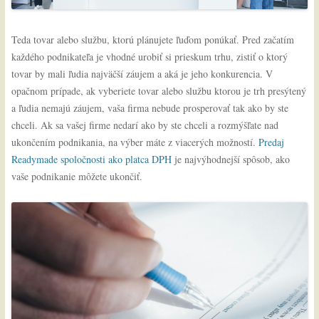
Teda tovar alebo službu, ktorú plánujete ľuďom ponúkať. Pred začatím
každého podnikateľa je vhodné urobiť si prieskum trhu, zistiť o ktorý
tovar by mali ľudia najväčší záujem a aká je jeho konkurencia. V
opačnom prípade, ak vyberiete tovar alebo službu ktorou je trh presýtený
a ľudia nemajú záujem, vaša firma nebude prosperovať tak ako by ste
chceli. Ak sa vašej firme nedarí ako by ste chceli a rozmýšľate nad
ukončením podnikania, na výber máte z viacerých možností.
Predaj
Readymade spoločnosti ako platca DPH
je najvýhodnejší spôsob, ako
vaše podnikanie môžete ukončiť.