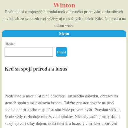
Winton
Prečítajte si o najnovších produktoch zábavného priemyslu, o aktuálnych
novinkách zo sveta zdravej výživy aj o osožných radách. Kde? No predsa na
našom webe.
Menu
Skip to content
Hledat
Hledat
Keď sa spojí príroda a luxus
Predstavte si miestnosť plnú dekorácií, luxusného nábytku, obrazov na
stenách spolu s majestátnym krbom. Takýto priestor dokáže na prvý
pohľad ohúriť a jeho majiteľ sa ním bude právom pýšiť. Pravdou však je,
že nie vždy rozhoduje množstvo doplnkov. Niekedy stačí aj malý detail,
ktorý vytvorí silný dojem, dodá interiéru luxusný charakter a zároveň