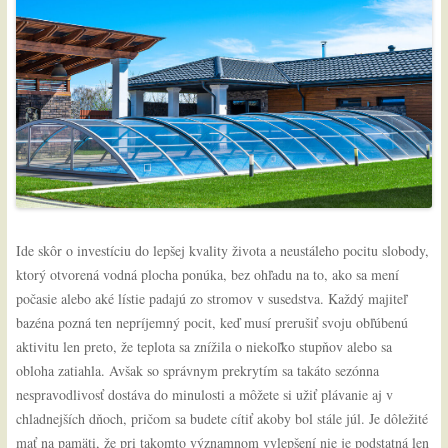
Ide skôr o investíciu do lepšej kvality života a neustáleho pocitu slobody,
ktorý otvorená vodná plocha ponúka, bez ohľadu na to, ako sa mení
počasie alebo aké lístie padajú zo stromov v susedstva. Každý majiteľ
bazéna pozná ten nepríjemný pocit, keď musí prerušiť svoju obľúbenú
aktivitu len preto, že teplota sa znížila o niekoľko stupňov alebo sa
obloha zatiahla. Avšak so správnym prekrytím sa takáto sezónna
nespravodlivosť dostáva do minulosti a môžete si užiť plávanie aj v
chladnejších dňoch, pričom sa budete cítiť akoby bol stále júl. Je dôležité
mať na pamäti, že pri takomto významnom vylepšení nie je podstatná len