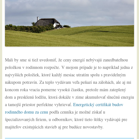
Mali by sme si tiež uvedomiť, že ceny energií nebývajú zanedbateľnou
položkou v rodinnom rozpočte. V mojom prípade je to napríklad jedna z
najvyšších položiek, ktoré každý mesiac utratím spolu s pravidelným
nákupom potravín. Za teplo vydávam veľa peňazí na zálohách, ale aj mi
koncom roka vracia pomerne vysokú čiastku, pretože mám zateplený
dom a presklenú lodžiu, ktorá dokáže v zime akumulovať slnečnú energiu
a tamojší priestor perfektne vyhrievať.
Energetický certifikát budov
rodinného domu za cenu
podľa cenníka je možné získať u
špecializovaných firiem, u odborníkov, ktoré tieto štítky vydávajú pre
majiteľov existujúcich stavieb aj pre budúce novostavby.