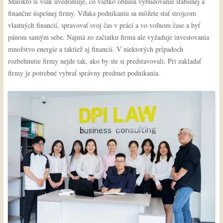
Málokto si však uvedomuje, čo všetko obnáša vybudovanie stabilnej a
finančne úspešnej firmy. Vďaka podnikaniu sa môžete stať strojcom
vlastných financií, spravovať svoj čas v práci a vo voľnom čase a byť
pánom samým sebe. Najmä zo začiatku firma ale vyžaduje investovania
množstvo energie a taktiež aj financií. V niektorých prípadoch
rozbehnutie firmy nejde tak, ako by ste si predstavovali. Pri zakladať
firmy je potrebné vybrať správny predmet podnikania.