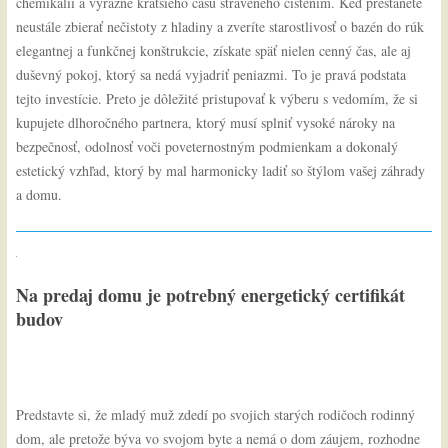
chemikálií a výrazne kratšieho času stráveného čistením. Keď prestanete
neustále zbierať nečistoty z hladiny a zveríte starostlivosť o bazén do rúk
elegantnej a funkčnej konštrukcie, získate späť nielen cenný čas, ale aj
duševný pokoj, ktorý sa nedá vyjadriť peniazmi. To je pravá podstata
tejto investície. Preto je dôležité pristupovať k výberu s vedomím, že si
kupujete dlhoročného partnera, ktorý musí splniť vysoké nároky na
bezpečnosť, odolnosť voči poveternostným podmienkam a dokonalý
estetický vzhľad, ktorý by mal harmonicky ladiť so štýlom vašej záhrady
a domu.
Na predaj domu je potrebný energetický certifikát
budov
Predstavte si, že mladý muž zdedí po svojich starých rodičoch rodinný
dom, ale pretože býva vo svojom byte a nemá o dom záujem, rozhodne