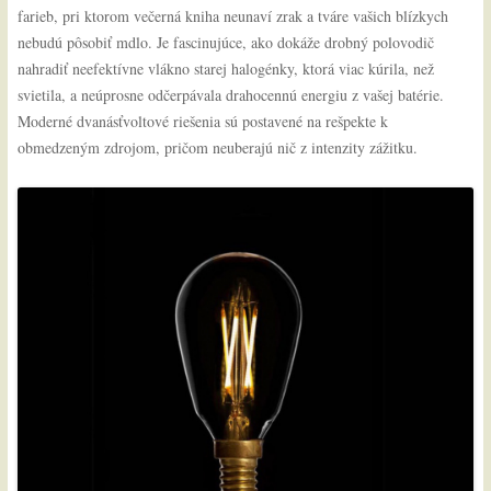
farieb, pri ktorom večerná kniha neunaví zrak a tváre vašich blízkych
nebudú pôsobiť mdlo. Je fascinujúce, ako dokáže drobný polovodič
nahradiť neefektívne vlákno starej halogénky, ktorá viac kúrila, než
svietila, a neúprosne odčerpávala drahocennú energiu z vašej batérie.
Moderné dvanásťvoltové riešenia sú postavené na rešpekte k
obmedzeným zdrojom, pričom neuberajú nič z intenzity zážitku.