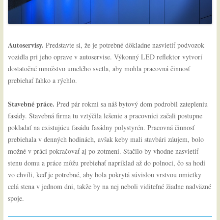
Autoservisy.
Predstavte si, že je potrebné dôkladne nasvietiť podvozok
vozidla pri jeho oprave v autoservise. Výkonný LED reflektor vytvorí
dostatočné množstvo umelého svetla, aby mohla pracovná činnosť
prebiehať ľahko a rýchlo.
Stavebné práce.
Pred pár rokmi sa náš bytový dom podrobil zatepleniu
fasády. Stavebná firma tu vztýčila lešenie a pracovníci začali postupne
pokladať na existujúcu fasádu fasádny polystyrén. Pracovná činnosť
prebiehala v denných hodinách, avšak keby mali stavbári záujem, bolo
možné v práci pokračovať aj po zotmení. Stačilo by vhodne nasvietiť
stenu domu a práce môžu prebiehať napríklad až do polnoci, čo sa hodí
vo chvíli, keď je potrebné, aby bola pokrytá súvislou vrstvou omietky
celá stena v jednom dni, takže by na nej neboli viditeľné žiadne nadväzné
spoje.