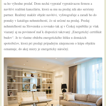
sa ho výhodne predať. Dom nechá vypratať vypratávacou firmou a
navštívi realitnú kanceláriu, ktorá sa mu na predaj zdá ako seriózny
partner. Realitný maklér objekt navštívi, vyfotografuje a zaradí ho do
ponuky v katalógu nehnuteľností, čo sú určené na predaj. Predaj
nehnuteľností na Slovensku a rovnako tak aj v Českej republike je však
viazaný aj na povinnosť mať k dispozícii takzvaný „Energetický certifikát
budov“. Je to vlastne obdoba energetického štítku u domácich
spotrebičov, ktorá pri predaji prípadným záujemcom o kúpu objektu
oznamuje, do akej miery je energeticky náročný.