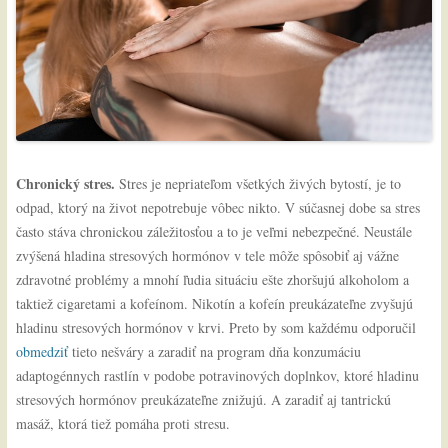
Chronický stres.
Stres je nepriateľom všetkých živých bytostí, je to
odpad, ktorý na život nepotrebuje vôbec nikto. V súčasnej dobe sa stres
často stáva chronickou záležitosťou a to je veľmi nebezpečné. Neustále
zvýšená hladina stresových hormónov v tele môže spôsobiť aj vážne
zdravotné problémy a mnohí ľudia situáciu ešte zhoršujú alkoholom a
taktiež cigaretami a kofeínom. Nikotín a kofeín preukázateľne zvyšujú
hladinu stresových hormónov v krvi. Preto by som každému odporučil
obmedziť
tieto nešváry a zaradiť na program dňa konzumáciu
adaptogénnych rastlín v podobe potravinových doplnkov, ktoré hladinu
stresových hormónov preukázateľne znižujú. A zaradiť aj tantrickú
masáž, ktorá tiež pomáha proti stresu.