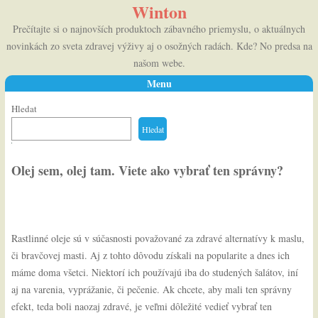
Winton
Prečítajte si o najnovších produktoch zábavného priemyslu, o aktuálnych
novinkách zo sveta zdravej výživy aj o osožných radách. Kde? No predsa na
našom webe.
Menu
Skip to content
Hledat
Hledat
Olej sem, olej tam. Viete ako vybrať ten správny?
Rastlinné oleje sú v súčasnosti považované za zdravé alternatívy k maslu,
či bravčovej masti. Aj z tohto dôvodu získali na popularite a dnes ich
máme doma všetci. Niektorí ich používajú iba do studených šalátov, iní
aj na varenia, vyprážanie, či pečenie. Ak chcete, aby mali ten správny
efekt, teda boli naozaj zdravé, je veľmi dôležité vedieť vybrať ten