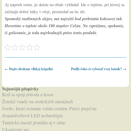
Aj napriek tomu, ju skúste na obale vyhľadať. Ide o teplotu, pri ktorej sa
začínajú dobré látky v oleji, premieňať na tie zlé.
Spomedzi rastlinných olejov, má najvyšší bod prehriatia kokosový tuk.
Hovoríme o teplote okolo 180 stupňov Celzia. Na vyprážane, opekanie,
či grilovanie, je teda najvhodnejší práve tento produkt.
Post navigation
←
Dajte zbohom vlhkej kúpeľni
Podľa čoho si vyberať svoj šatník?
→
Nejnovější příspěvky
Keď sa spojí príroda a luxus
Ženské vnady na erotických masážach
Svetlo, ktoré rozumie vašim cestám: Prečo prejsť na
dvanásťvoltovú LED technológiu
Tantrická masáž pomáha aj v zime
Ukončenie sro