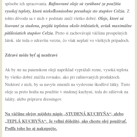
spôsobe ich spracovania.
Rafinované oleje sú vyrábané za použitia
vysokej teploty, ktorá niekoľkonásobne presahuje sto stupňov Celzia.
Z
tohto dôvodu sa v nich v podstate zničí všetko dobré.
Oleje, ktoré sú
lisované za studena, prejdú teplotou okolo tridsiatich, avšak maximálne
päťdesiatich stupňov Celzia.
Preto si zachovávajú väčšinu prospešných
látok. ide teda o zdravšiu verziu, čo však neplatí vo všetkých prípadoch.
Zdravé môže byť aj nezdravé
Ak by ste na panenskom oleji napríklad vyprážali rezne, vysoká teplota
by všetko dobré zničila rovnako, ako pri rafinovaných produktoch.
Niektoré z nich, by sa navyše zmenili na vyslovene škodlivé látky. Tieto
oleje sa preto hodia na použitie v studenej kuchyni, teda do zálievok na
šaláty, alebo prípravu dressingov.
Na väčšine olejov nájdete nápis „STUDENÁ KUCHYŇA“, alebo
„TEPLÁ KUCHYŇA“. Je veľmi dôležité, ako chcete olej používať.
Podľa toho ho aj nakupujte.