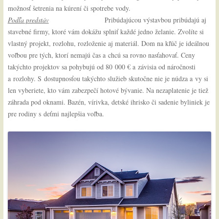
možnosť šetrenia na kúrení či spotrebe vody.
Podľa predstáv
Pribúdajúcou výstavbou pribúdajú aj
stavebné firmy, ktoré vám dokážu splniť každé jedno želanie. Zvolíte si
vlastný projekt, rozlohu, rozloženie aj materiál. Dom na kľúč je ideálnou
voľbou pre tých, ktorí nemajú čas a chcú sa rovno nasťahovať. Ceny
takýchto projektov sa pohybujú od 80 000 € a závisia od náročnosti
a rozlohy. S dostupnosťou takýchto služieb skutočne nie je núdza a vy si
len vyberiete, kto vám zabezpečí hotové bývanie. Na nezaplatenie je tiež
záhrada pod oknami. Bazén, vírivka, detské ihrisko či sadenie byliniek je
pre rodiny s deťmi najlepšia voľba.