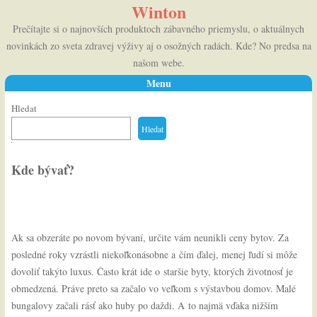
Winton
Prečítajte si o najnovších produktoch zábavného priemyslu, o aktuálnych
novinkách zo sveta zdravej výživy aj o osožných radách. Kde? No predsa na
našom webe.
Menu
Skip to content
Hledat
Hledat
Kde bývať?
Ak sa obzeráte po novom bývaní, určite vám neunikli ceny bytov. Za
posledné roky vzrástli niekoľkonásobne a čím ďalej, menej ľudí si môže
dovoliť takýto luxus. Často krát ide o staršie byty, ktorých životnosť je
obmedzená. Práve preto sa začalo vo veľkom s výstavbou domov. Malé
bungalovy začali rásť ako huby po daždi. A to najmä vďaka nižším