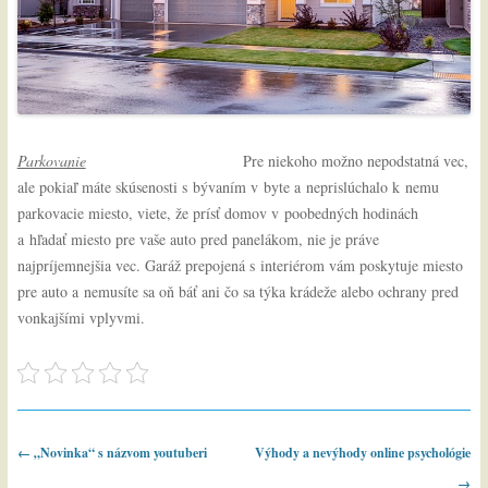
Parkovanie
Pre niekoho možno nepodstatná vec,
ale pokiaľ máte skúsenosti s bývaním v byte a neprislúchalo k nemu
parkovacie miesto, viete, že prísť domov v poobedných hodinách
a hľadať miesto pre vaše auto pred panelákom, nie je práve
najpríjemnejšia vec. Garáž prepojená s interiérom vám poskytuje miesto
pre auto a nemusíte sa oň báť ani čo sa týka krádeže alebo ochrany pred
vonkajšími vplyvmi.
Post navigation
←
„Novinka“ s názvom youtuberi
Výhody a nevýhody online psychológie
→